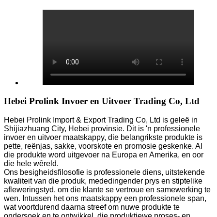
Hebei Prolink Invoer en Uitvoer Trading Co, Ltd
Hebei Prolink Import & Export Trading Co, Ltd is geleë in
Shijiazhuang City, Hebei provinsie. Dit is 'n professionele
invoer en uitvoer maatskappy, die belangrikste produkte is
pette, reënjas, sakke, voorskote en promosie geskenke. Al
die produkte word uitgevoer na Europa en Amerika, en oor
die hele wêreld.
Ons besigheidsfilosofie is professionele diens, uitstekende
kwaliteit van die produk, mededingender prys en stiptelike
afleweringstyd, om die klante se vertroue en samewerking te
wen. Intussen het ons maatskappy een professionele span,
wat voortdurend daarna streef om nuwe produkte te
ondersoek en te ontwikkel, die produktiewe proses- en