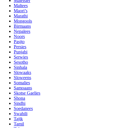
Maleisiër
Maltees
Maori’s
Marathi
Mongools
Birmaans
Nepalees
Noors
Pasjto
Persies
Punjabi
Serwies
Sesotho
Sinhala
Slowaaks
Sloweens
Somalies
Samoaans
Skotse Gaelies
Shona
Sindhi
Soedanees
Swahili
Tajik
Tamil