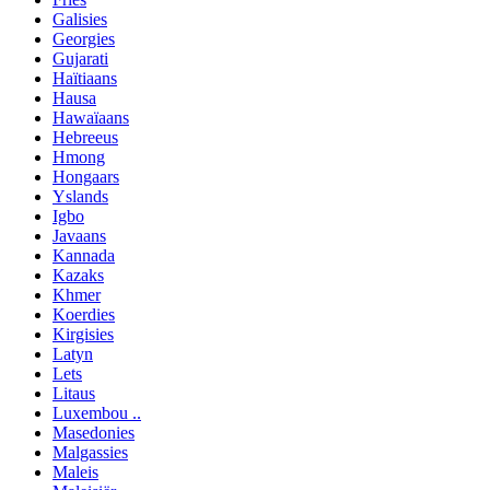
Galisies
Georgies
Gujarati
Haïtiaans
Hausa
Hawaïaans
Hebreeus
Hmong
Hongaars
Yslands
Igbo
Javaans
Kannada
Kazaks
Khmer
Koerdies
Kirgisies
Latyn
Lets
Litaus
Luxembou ..
Masedonies
Malgassies
Maleis