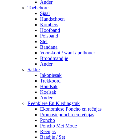
Ander
Toebehore
Sjaal
Handschoen
Kombers
Hoofband
Polsband
Stel
Bandana
Voorskoot / want / pothouer
Broodmandjie
Ander
Sakke
Inkopiesak
Trekkoord
Handsak
Koelsak
Ander
Reënklere En Kledingstuk
Ekonomiese Poncho en reënjas
Promosieponcho en reënjas
Poncho
Poncho Met Moue
Reënjas
Baadjie / Set