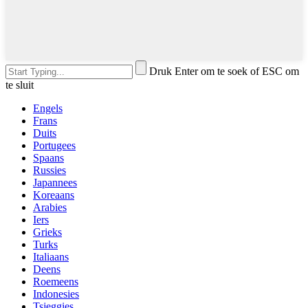
Druk Enter om te soek of ESC om
te sluit
Engels
Frans
Duits
Portugees
Spaans
Russies
Japannees
Koreaans
Arabies
Iers
Grieks
Turks
Italiaans
Deens
Roemeens
Indonesies
Tsjeggies