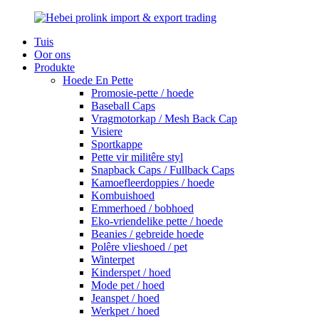
Tuis
Oor ons
Produkte
Hoede En Pette
Promosie-pette / hoede
Baseball Caps
Vragmotorkap / Mesh Back Cap
Visiere
Sportkappe
Pette vir militêre styl
Snapback Caps / Fullback Caps
Kamoefleerdoppies / hoede
Kombuishoed
Emmerhoed / bobhoed
Eko-vriendelike pette / hoede
Beanies / gebreide hoede
Polêre vlieshoed / pet
Winterpet
Kinderspet / hoed
Mode pet / hoed
Jeanspet / hoed
Werkpet / hoed