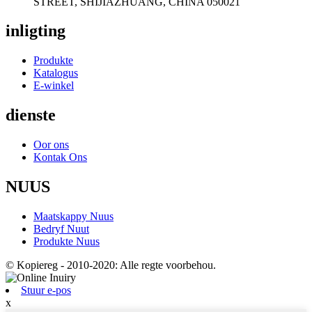
STREET, SHIJIAZHUANG, CHINA 050021
inligting
Produkte
Katalogus
E-winkel
dienste
Oor ons
Kontak Ons
NUUS
Maatskappy Nuus
Bedryf Nuut
Produkte Nuus
© Kopiereg - 2010-2020: Alle regte voorbehou.
Stuur e-pos
x