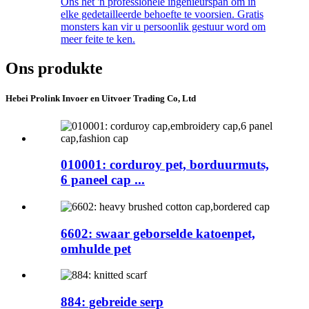
Ons het 'n professionele ingenieurspan om in
elke gedetailleerde behoefte te voorsien. Gratis
monsters kan vir u persoonlik gestuur word om
meer feite te ken.
Ons produkte
Hebei Prolink Invoer en Uitvoer Trading Co, Ltd
010001: corduroy pet, borduurmuts,
6 paneel cap ...
6602: swaar geborselde katoenpet,
omhulde pet
884: gebreide serp