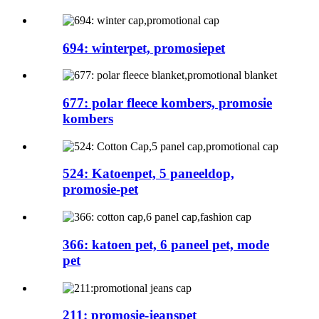
694: winterpet, promosiepet
677: polar fleece kombers, promosie
kombers
524: Katoenpet, 5 paneeldop,
promosie-pet
366: katoen pet, 6 paneel pet, mode
pet
211: promosie-jeanspet