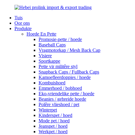
Tuis
Oor ons
Produkte
Hoede En Pette
Promosie-pette / hoede
Baseball Caps
Vragmotorkap / Mesh Back Cap
Visiere
Sportkappe
Pette vir militêre styl
Snapback Caps / Fullback Caps
Kamoefleerdoppies / hoede
Kombuishoed
Emmerhoed / bobhoed
Eko-vriendelike pette / hoede
Beanies / gebreide hoede
Polêre vlieshoed / pet
Winterpet
Kinderspet / hoed
Mode pet / hoed
Jeanspet / hoed
Werkpet / hoed