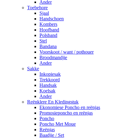
Ander
Toebehore
Sjaal
Handschoen
Kombers
Hoofband
Polsband
Stel
Bandana
Voorskoot / want / pothouer
Broodmandjie
Ander
Sakke
Inkopiesak
Trekkoord
Handsak
Koelsak
Ander
Reënklere En Kledingstuk
Ekonomiese Poncho en reënjas
Promosieponcho en reënjas
Poncho
Poncho Met Moue
Reënjas
Baadjie / Set