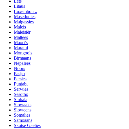
Lets
Litaus
Luxembou ..
Masedonies
Malgassies
Maleis
Maleisiër
Maltees
Maori’s
Marathi
Mongools
Birmaans
Nepalees
Noors
Pasjto
Persies
Punjabi
Serwies
Sesotho
Sinhala
Slowaaks
Sloweens
Somalies
Samoaans
Skotse Gaelies