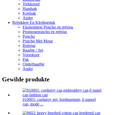
Trekkoord
Handsak
Koelsak
Ander
Reënklere En Kledingstuk
Ekonomiese Poncho en reënjas
Promosieponcho en reënjas
Poncho
Poncho Met Moue
Reënjas
Baadjie / Set
Voorskoot
Pak
Onderbaadjie
Ander
Gewilde produkte
010001: corduroy pet, borduurmuts, 6 paneel
cap, mode ...