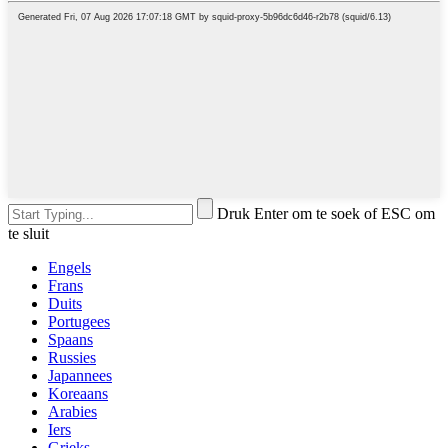
Druk Enter om te soek of ESC om
te sluit
Engels
Frans
Duits
Portugees
Spaans
Russies
Japannees
Koreaans
Arabies
Iers
Grieks