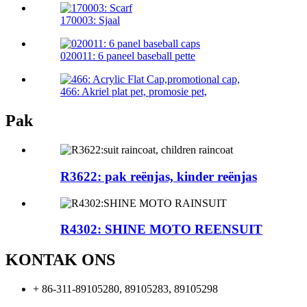
170003: Sjaal
020011: 6 paneel baseball pette
466: Akriel plat pet, promosie pet,
Pak
R3622: pak reënjas, kinder reënjas
R4302: SHINE MOTO REENSUIT
KONTAK ONS
+ 86-311-89105280, 89105283, 89105298