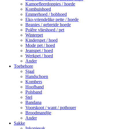
Kamoefleerdoppies / hoede
Kombuishoed
Emmerhoed / bobhoed
Eko-vriendelike pette / hoede
Beanies / gebreide hoede
Polêre vlieshoed / pet
Winterpet
Kinderspet / hoed
Mode pet / hoed
Jeanspet / hoed
Werkpet / hoed
Ander
Toebehore
Sjaal
Handschoen
Kombers
Hoofband
Polsband
Stel
Bandana
Voorskoot / want / pothouer
Broodmandjie
Ander
Sakke
Inkopiesak