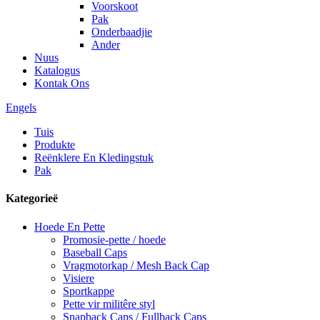
Voorskoot
Pak
Onderbaadjie
Ander
Nuus
Katalogus
Kontak Ons
Engels
Tuis
Produkte
Reënklere En Kledingstuk
Pak
Kategorieë
Hoede En Pette
Promosie-pette / hoede
Baseball Caps
Vragmotorkap / Mesh Back Cap
Visiere
Sportkappe
Pette vir militêre styl
Snapback Caps / Fullback Caps