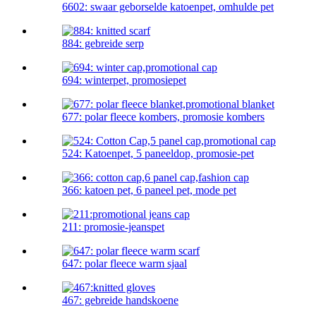
6602: swaar geborselde katoenpet, omhulde pet
884: gebreide serp
694: winterpet, promosiepet
677: polar fleece kombers, promosie kombers
524: Katoenpet, 5 paneeldop, promosie-pet
366: katoen pet, 6 paneel pet, mode pet
211: promosie-jeanspet
647: polar fleece warm sjaal
467: gebreide handskoene