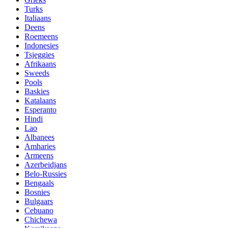
Turks
Italiaans
Deens
Roemeens
Indonesies
Tsjeggies
Afrikaans
Sweeds
Pools
Baskies
Katalaans
Esperanto
Hindi
Lao
Albanees
Amharies
Armeens
Azerbeidjans
Belo-Russies
Bengaals
Bosnies
Bulgaars
Cebuano
Chichewa