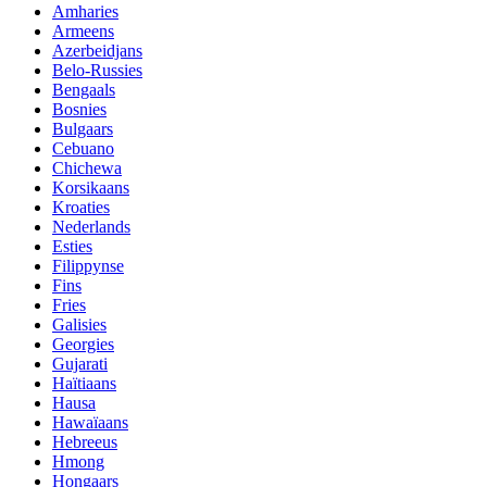
Amharies
Armeens
Azerbeidjans
Belo-Russies
Bengaals
Bosnies
Bulgaars
Cebuano
Chichewa
Korsikaans
Kroaties
Nederlands
Esties
Filippynse
Fins
Fries
Galisies
Georgies
Gujarati
Haïtiaans
Hausa
Hawaïaans
Hebreeus
Hmong
Hongaars