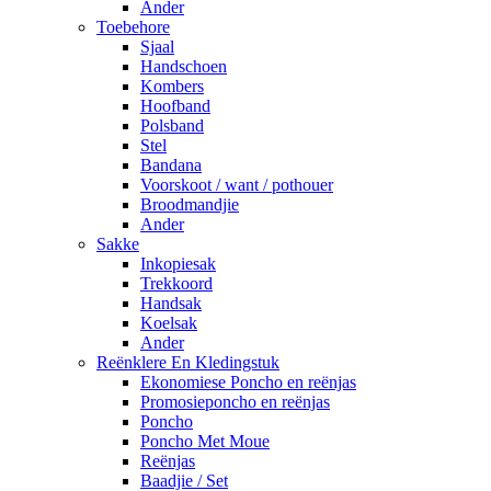
Ander
Toebehore
Sjaal
Handschoen
Kombers
Hoofband
Polsband
Stel
Bandana
Voorskoot / want / pothouer
Broodmandjie
Ander
Sakke
Inkopiesak
Trekkoord
Handsak
Koelsak
Ander
Reënklere En Kledingstuk
Ekonomiese Poncho en reënjas
Promosieponcho en reënjas
Poncho
Poncho Met Moue
Reënjas
Baadjie / Set