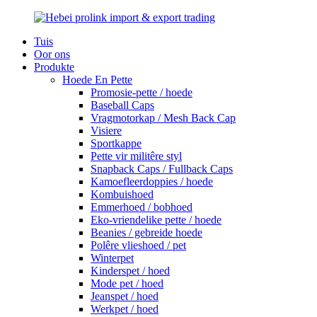
Tuis
Oor ons
Produkte
Hoede En Pette
Promosie-pette / hoede
Baseball Caps
Vragmotorkap / Mesh Back Cap
Visiere
Sportkappe
Pette vir militêre styl
Snapback Caps / Fullback Caps
Kamoefleerdoppies / hoede
Kombuishoed
Emmerhoed / bobhoed
Eko-vriendelike pette / hoede
Beanies / gebreide hoede
Polêre vlieshoed / pet
Winterpet
Kinderspet / hoed
Mode pet / hoed
Jeanspet / hoed
Werkpet / hoed