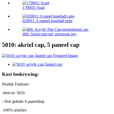
170003: Sjaal
020011: 6 paneel baseball pette
466: Akriel plat pet, promosie pet,
5010: akriel cap, 5 paneel cap
Kort beskrywing:
Produk Funksies
-item nr: 5010
- Hoë gehalte 6 paneeldop
-100% arsielies