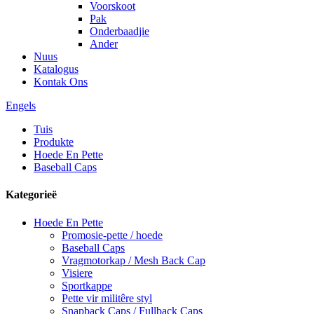
Voorskoot
Pak
Onderbaadjie
Ander
Nuus
Katalogus
Kontak Ons
Engels
Tuis
Produkte
Hoede En Pette
Baseball Caps
Kategorieë
Hoede En Pette
Promosie-pette / hoede
Baseball Caps
Vragmotorkap / Mesh Back Cap
Visiere
Sportkappe
Pette vir militêre styl
Snapback Caps / Fullback Caps