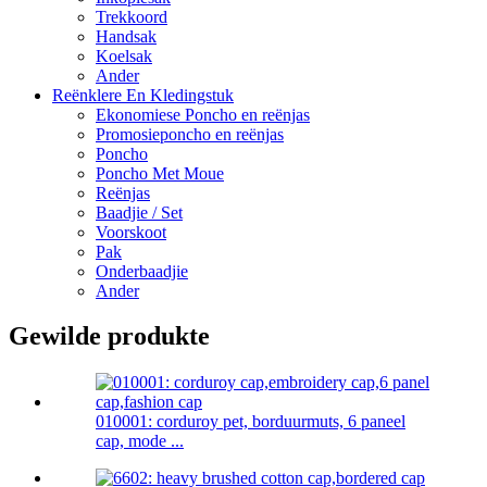
Trekkoord
Handsak
Koelsak
Ander
Reënklere En Kledingstuk
Ekonomiese Poncho en reënjas
Promosieponcho en reënjas
Poncho
Poncho Met Moue
Reënjas
Baadjie / Set
Voorskoot
Pak
Onderbaadjie
Ander
Gewilde produkte
010001: corduroy pet, borduurmuts, 6 paneel
cap, mode ...