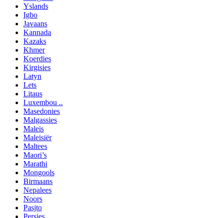
Yslands
Igbo
Javaans
Kannada
Kazaks
Khmer
Koerdies
Kirgisies
Latyn
Lets
Litaus
Luxembou ..
Masedonies
Malgassies
Maleis
Maleisiër
Maltees
Maori’s
Marathi
Mongools
Birmaans
Nepalees
Noors
Pasjto
Persies