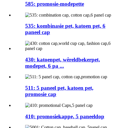
585: promosie-modepette
535: kombinasie pet, katoen pet, 6
paneel cap
430: katoenpet, wêreldbekerpet,
modepet, 6 pa ...
511: 5 paneel pet, katoen pet,
promosie cap
410: promosiekappe, 5 paneeldop