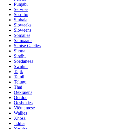
Punjabi
Serwies
Sesotho
Sinhala
Slowaaks
Sloweens
Somalies
Samoaans
Skotse Gaelies
Shona
Sindhi
Soedanees
Swahili
Tajik
Tamil
Telugu
Thai
Oekraïens
Oerdoe
Oesbekies
Viëtnamese
Wallies
Xhosa
Jiddisj
Yoruba