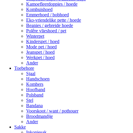
Kamoefleerdoppies / hoede
Kombuishoed
Emmerhoed / bobhoed
Eko-vriendelike pette / hoede
Beanies / gebreide hoede
Polêre vlieshoed / pet
Winterpet
Kinderspet / hoed
Mode pet / hoed
Jeanspet / hoed
Werkpet / hoed
Ander
Toebehore
Sjaal
Handschoen
Kombers
Hoofband
Polsband
Stel
Bandana
Voorskoot / want / pothouer
Broodmandjie
Ander
Sakke
Inkopiesak