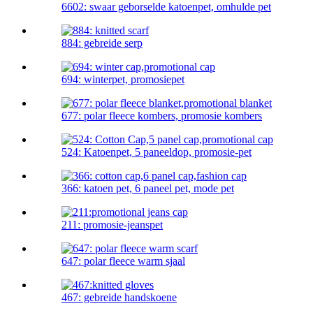
6602: swaar geborselde katoenpet, omhulde pet
884: gebreide serp
694: winterpet, promosiepet
677: polar fleece kombers, promosie kombers
524: Katoenpet, 5 paneeldop, promosie-pet
366: katoen pet, 6 paneel pet, mode pet
211: promosie-jeanspet
647: polar fleece warm sjaal
467: gebreide handskoene